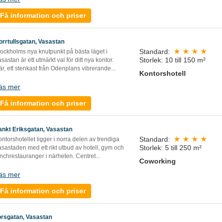
Få information och priser
orrtullsgatan, Vasastan
Standard:
tockholms nya knutpunkt på bästa läget i
Storlek: 10 till 150 m²
sastan är ett utmärkt val för ditt nya kontor.
r, ett stenkast från Odenplans vibrerande...
Kontorshotell
äs mer
Få information och priser
ankt Eriksgatan, Vasastan
Standard:
ntorshotellet ligger i norra delen av trendiga
Storlek: 5 till 250 m²
sastaden med ett rikt utbud av hotell, gym och
nchrestauranger i närheten. Centret...
Coworking
äs mer
Få information och priser
orsgatan, Vasastan