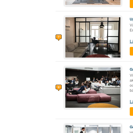
U
V
En
L
G
V
ak
o
b
L
G