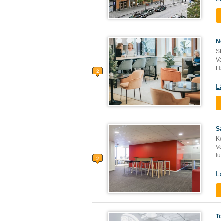
N
S
Va
Hä
L
S
Ko
Va
lu
L
T