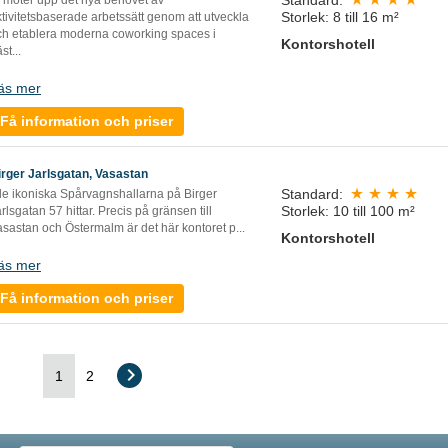
i möter upp det nya behovet av
Storlek: 8 till 16 m²
tivitetsbaserade arbetssätt genom att utveckla
ch etablera moderna coworking spaces i
Kontorshotell
äst
...
äs mer
Få information och priser
irger Jarlsgatan, Vasastan
Standard:
 de ikoniska Spårvagnshallarna på Birger
Storlek: 10 till 100 m²
rlsgatan 57 hittar. Precis på gränsen till
asastan och Östermalm är det här kontoret p
...
Kontorshotell
äs mer
Få information och priser
1
2