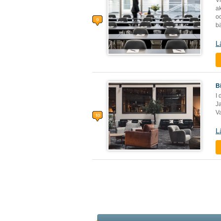
V
ak
o
b
L
B
I
Ja
V
L