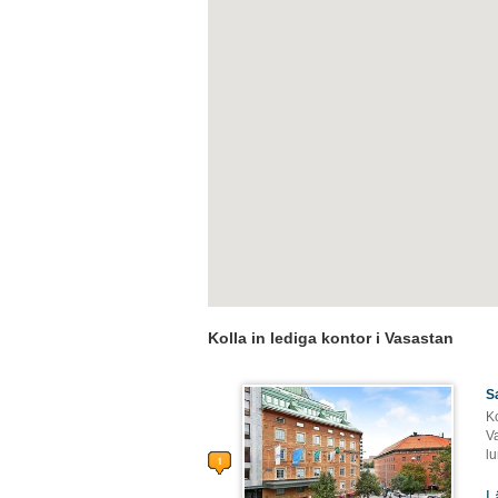
Kolla in lediga kontor i Vasastan
S
Ko
Va
lu
L