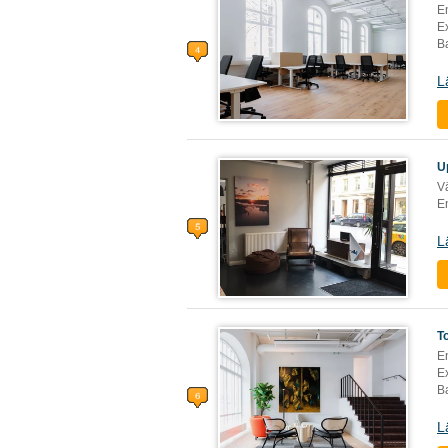
E
Ex
Ba
L
U
V
En
L
T
E
Ex
Ba
L