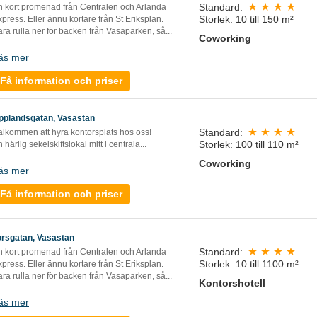
Standard:
n kort promenad från Centralen och Arlanda
Storlek: 10 till 150 m²
press. Eller ännu kortare från St Eriksplan.
ra rulla ner för backen från Vasaparken, så...
Coworking
äs mer
Få information och priser
pplandsgatan, Vasastan
Standard:
älkommen att hyra kontorsplats hos oss!
Storlek: 100 till 110 m²
 härlig sekelskiftslokal mitt i centrala...
Coworking
äs mer
Få information och priser
orsgatan, Vasastan
Standard:
n kort promenad från Centralen och Arlanda
Storlek: 10 till 1100 m²
press. Eller ännu kortare från St Eriksplan.
ra rulla ner för backen från Vasaparken, så...
Kontorshotell
äs mer