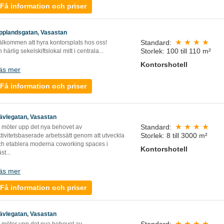
Få information och priser
pplandsgatan, Vasastan
Standard:
älkommen att hyra kontorsplats hos oss!
Storlek: 100 till 110 m²
 härlig sekelskiftslokal mitt i centrala...
Kontorshotell
äs mer
Få information och priser
ävlegatan, Vasastan
Standard:
i möter upp det nya behovet av
Storlek: 8 till 3000 m²
tivitetsbaserade arbetssätt genom att utveckla
ch etablera moderna coworking spaces i
Kontorshotell
äst
...
äs mer
Få information och priser
ävlegatan, Vasastan
Standard: