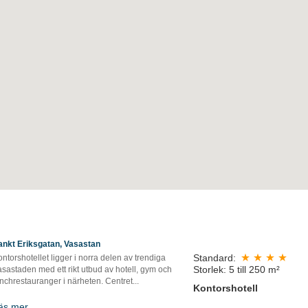
ankt Eriksgatan, Vasastan
Standard:
ntorshotellet ligger i norra delen av trendiga
Storlek: 5 till 250 m²
sastaden med ett rikt utbud av hotell, gym och
nchrestauranger i närheten. Centret...
Kontorshotell
äs mer