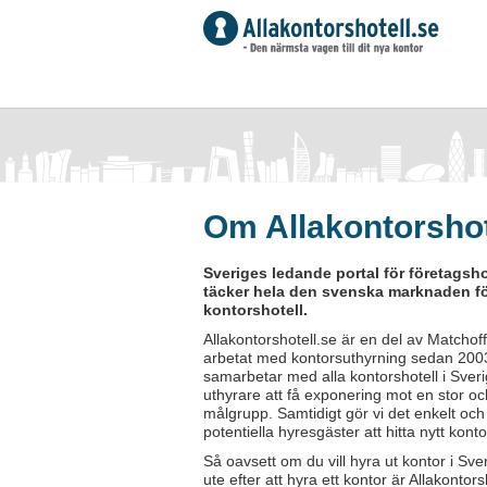
Om Allakontorshot
Sveriges ledande portal för företagshot
täcker hela den svenska marknaden f
kontorshotell.
Allakontorshotell.se är en del av Matchof
arbetat med kontorsuthyrning sedan 2003
samarbetar med alla kontorshotell i Sveri
uthyrare att få exponering mot en stor o
målgrupp. Samtidigt gör vi det enkelt och b
potentiella hyresgäster att hitta nytt konto
Så oavsett om du vill hyra ut kontor i Sver
ute efter att hyra ett kontor är Allakontors