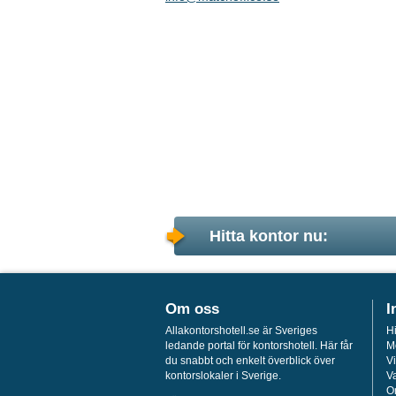
Hitta kontor nu:
Om oss
I
Allakontorshotell.se är Sveriges
Hi
ledande portal för kontorshotell. Här får
M
du snabbt och enkelt överblick över
Vi
kontorslokaler i Sverige.
Va
O