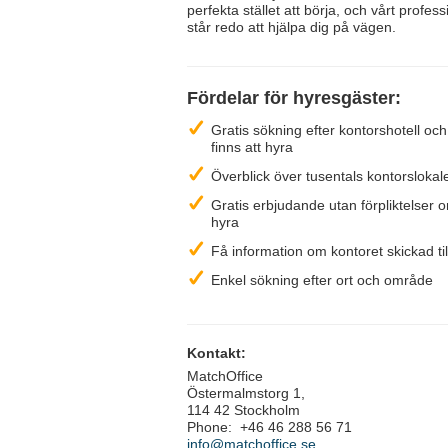
perfekta stället att börja, och vårt profes
står redo att hjälpa dig på vägen.
Fördelar för hyresgäster:
Gratis sökning efter kontorshotell oc
finns att hyra
Överblick över tusentals kontorslokale
Gratis erbjudande utan förpliktelser 
hyra
Få information om kontoret skickad till
Enkel sökning efter ort och område
Kontakt:
MatchOffice
Östermalmstorg 1,
114 42 Stockholm
Phone: +46 46 288 56 71
info@matchoffice.se