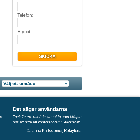
Telefon:
E-post:
SKICKA
Det säger användarna
ed
Tack för em utmärkt websida som hjälpte
oss att hitte ett kontorshotell i Stockholm.
Catarina Karlsstömer, Rekryteria