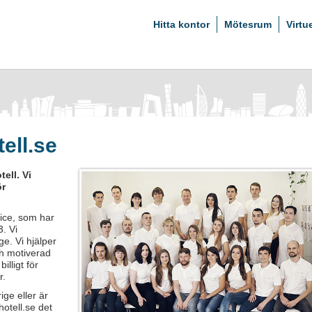
Hitta kontor
Mötesrum
Virtu
ell.se
ell. Vi
ör
fice, som har
. Vi
ge. Vi hjälper
ch motiverad
illigt för
r.
ige eller är
hotell.se det