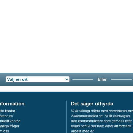
Eller
nformation
Det säger uthyrda
tta kontor
Vi är väldigt nöjda med samarbetet m
ötesrum
Allakontorshotell.se. Ni är överlägset
rtuellt kontor
den kontorsmäklare som gett oss flest
nliga frågor
leads och vi ser fram emot att fortsätta
m oss
arbeta med er.