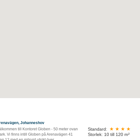
renavägen, Johanneshov
Standard:
älkommen till Kontoret Globen - 50 meter ovan
Storlek: 10 till 120 m²
rk. Vi finns intill Globen på Arenavägen 41
an 12 med en milsvid utsikt över...