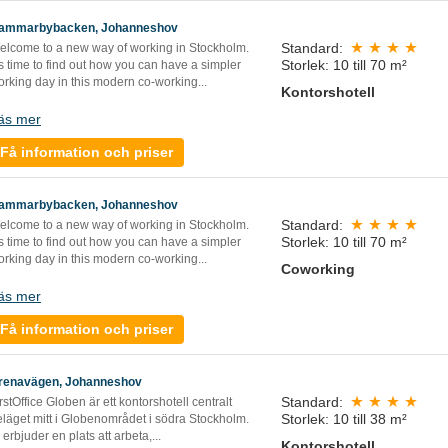
ammarbybacken, Johanneshov
Standard:
elcome to a new way of working in Stockholm.
Storlek: 10 till 70 m²
’s time to find out how you can have a simpler
rking day in this modern co-working...
Kontorshotell
äs mer
Få information och priser
ammarbybacken, Johanneshov
Standard:
elcome to a new way of working in Stockholm.
Storlek: 10 till 70 m²
’s time to find out how you can have a simpler
rking day in this modern co-working...
Coworking
äs mer
Få information och priser
renavägen, Johanneshov
Standard:
rstOffice Globen är ett kontorshotell centralt
Storlek: 10 till 38 m²
eläget mitt i Globenområdet i södra Stockholm.
 erbjuder en plats att arbeta,...
Kontorshotell