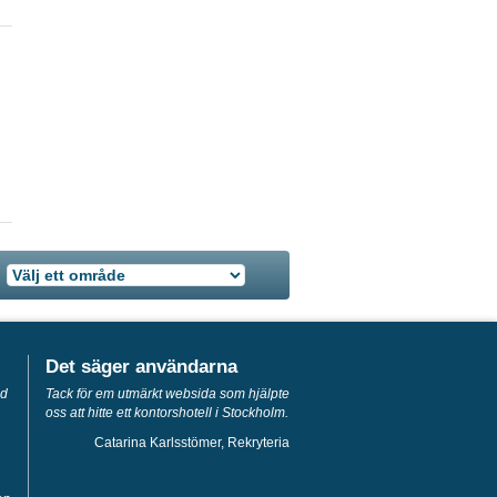
Det säger användarna
ed
Tack för em utmärkt websida som hjälpte
oss att hitte ett kontorshotell i Stockholm.
Catarina Karlsstömer, Rekryteria