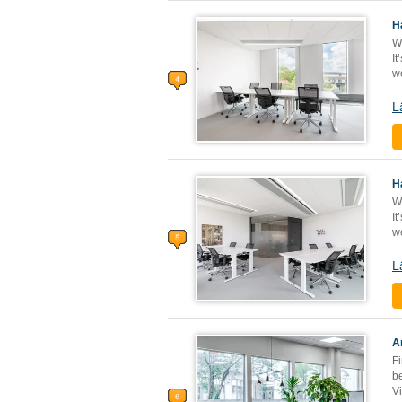
H
W
It
wo
L
H
W
It
wo
L
A
Fi
b
Vi