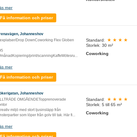
äs mer
Få information och priser
renavägen, Johanneshov
Standard:
lexplatser/Drop DownCoworking Flex Globen
Storlek: 30 m²
95
Coworking
r/månadKopiering/print/scanningKaffeMötesru
...
äs mer
Få information och priser
ökerigatan, Johanneshov
Standard:
ILLTRÄDE OMGÅENDETopprenoverade
Storlek: 5 till 65 m²
ontor
kreativ miljö med stort ljusinsläpp från
Coworking
nsterpartier som löper från golv till tak. Här fi
...
äs mer
Få information och priser