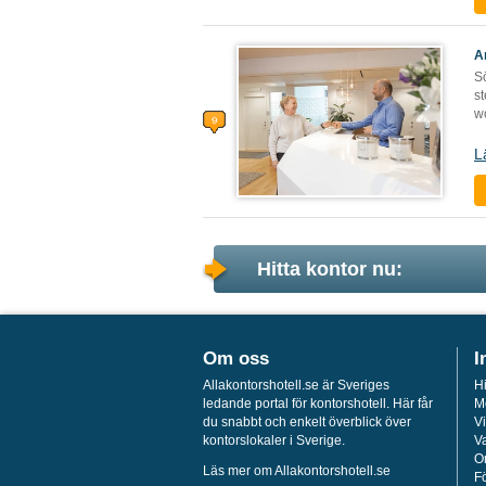
A
S
st
w
L
Hitta kontor nu:
Om oss
I
Allakontorshotell.se är Sveriges
Hi
ledande portal för kontorshotell. Här får
M
du snabbt och enkelt överblick över
Vi
kontorslokaler i Sverige.
Va
O
Läs mer om Allakontorshotell.se
Fö