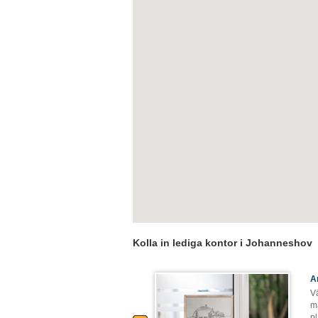
Kolla in lediga kontor i Johanneshov
A
V
ma
pl