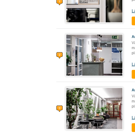
L
A
V
ma
pl
L
A
V
ma
pl
L