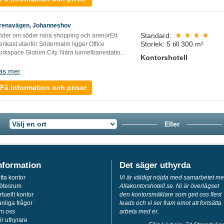
renavägen, Johanneshov
Standard:
öder om söder nära shopping och arenorEtt
Storlek: 5 till 300 m²
enkast utanför Södermalm ligger Office
orkspace Globen City. Nära tunnelbanestatio
...
Kontorshotell
äs mer
Få information och priser
Eller
nformation
Det säger uthyrda
tta kontor
Vi är väldigt nöjda med samarbetet m
ötesrum
Allakontorshotell.se. Ni är överlägset
rtuellt kontor
den kontorsmäklare som gett oss flest
nliga frågor
leads och vi ser fram emot att fortsätta
m oss
arbeta med er.
r uthyrare