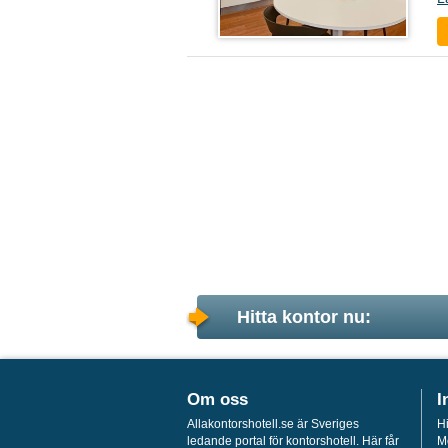
Hitta kontor nu:
Om oss
I
Allakontorshotell.se är Sveriges
Hi
ledande portal för kontorshotell. Här får
M