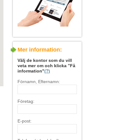
Mer information:
Välj de kontor som du vill
veta mer om och klicka ”Få
information"
(?)
Förnamn, Efternamn:
Företag:
E-post: