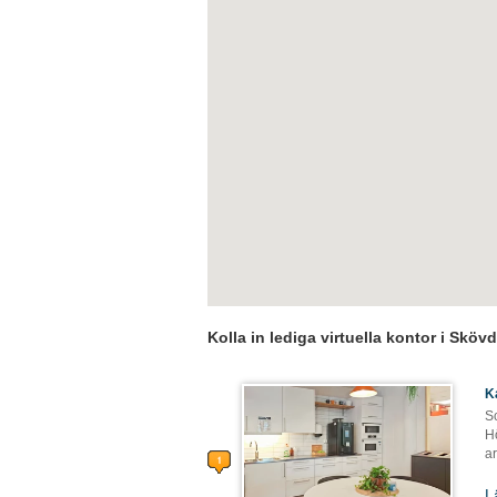
Kolla in lediga virtuella kontor i Sköv
K
Sc
H
ar
L