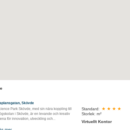
de
aplansgatan, Skövde
Standard:
ience Park Skövde, med sin nära koppling till
Storlek: m²
ögskolan i Skövde, är en levande och kreativ
ena för innovation, utveckling och...
Virtuellt Kontor
äs mer