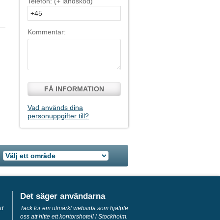
Telefon: (+ landskod)
Kommentar:
FÅ INFORMATION
Vad används dina
personuppgifter till?
Det säger användarna
ed
Tack för em utmärkt websida som hjälpte
oss att hitte ett kontorshotell i Stockholm.