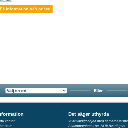
Få information och priser
Eller
nformation
Det säger uthyrda
tta kontor
Vi är väldigt nöjda med samarbetet m
ötesrum
Allakontorshotell.se. Ni är överlägset