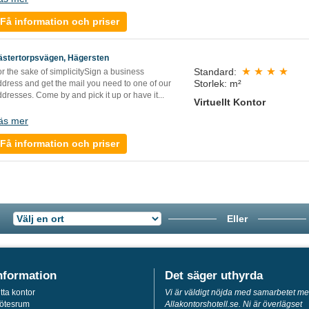
Få information och priser
ästertorpsvägen, Hägersten
Standard:
r the sake of simplicitySign a business
Storlek: m²
ddress and get the mail you need to one of our
dresses. Come by and pick it up or have it...
Virtuellt Kontor
äs mer
Få information och priser
Eller
nformation
Det säger uthyrda
tta kontor
Vi är väldigt nöjda med samarbetet m
ötesrum
Allakontorshotell.se. Ni är överlägset