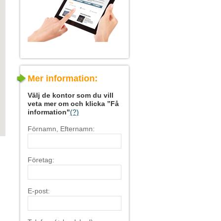
Mer information:
Välj de kontor som du vill
veta mer om och klicka ”Få
information"
(?)
Förnamn, Efternamn:
Företag:
E-post: