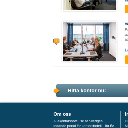
V
Fo
a
ad
L
Hitta kontor nu:
Om oss
I
Allakontorshotell.se är Sveriges
Hi
ledande portal för kontorshotell. Här får
M