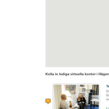
Kolla in lediga virtuella kontor i Häge
T
En
f
me
L