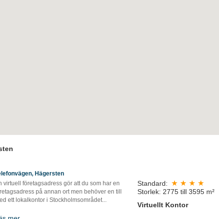
rsten
elefonvägen, Hägersten
Standard:
 virtuell företagsadress gör att du som har en
Storlek: 2775 till 3595 m²
öretagsadress på annan ort men behöver en till
d ett lokalkontor i Stockholmsområdet...
Virtuellt Kontor
äs mer