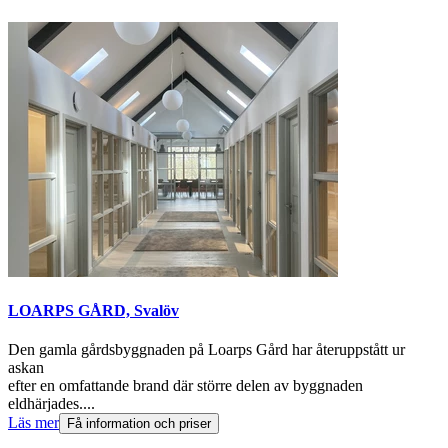
LOARPS GÅRD, Svalöv
Den gamla gårdsbyggnaden på Loarps Gård har återuppstått ur
askan
efter en omfattande brand där större delen av byggnaden
eldhärjades....
Läs mer
Få information och priser