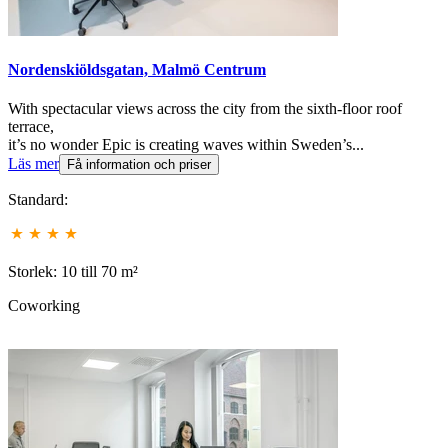
Nordenskiöldsgatan, Malmö Centrum
With spectacular views across the city from the sixth-floor roof
terrace,
it’s no wonder Epic is creating waves within Sweden’s...
Läs mer
Få information och priser
Standard:
Storlek: 10 till 70 m²
Coworking