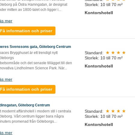
Storlek: 10 till 70 m²
öteborg på Östra Hamngatan, är designat
der mitten av 1800-talet och ligger i...
Kontorshotell
äs mer
Få information och priser
heres Svenssons gata, Göteborg Centrum
Standard:
aces Brygghuset är ett trendigt nytt
Storlek: 10 till 70 m²
öteborgs
betsområde och det senaste tillägget till den
Kontorshotell
nnovativa Lindholmen Science Park. När...
äs mer
Få information och priser
dinsgatan, Göteborg Centrum
Standard:
t modernt affärshotell i modern stil i centrala
Storlek: 10 till 70 m²
öteborg. Vårt centrum ligger bara några
inuters promenad från Göteborgs...
Kontorshotell
äs mer