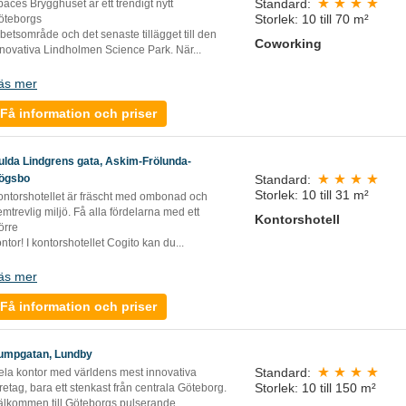
Standard:
aces Brygghuset är ett trendigt nytt
Storlek: 10 till 70 m²
öteborgs
betsområde och det senaste tillägget till den
Coworking
nnovativa Lindholmen Science Park. När...
äs mer
Få information och priser
ulda Lindgrens gata, Askim-Frölunda-
Standard:
ögsbo
Storlek: 10 till 31 m²
ontorshotellet är fräscht med ombonad och
mtrevlig miljö. Få alla fördelarna med ett
Kontorshotell
örre
ntor! I kontorshotellet Cogito kan du...
äs mer
Få information och priser
umpgatan, Lundby
Standard:
ela kontor med världens mest innovativa
Storlek: 10 till 150 m²
retag, bara ett stenkast från centrala Göteborg.
älkommen till Göteborgs pulserande...