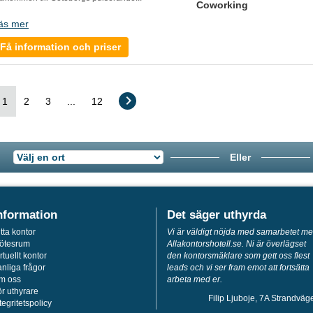
Coworking
äs mer
Få information och priser
1
2
3
...
12
Eller
nformation
Det säger uthyrda
tta kontor
Vi är väldigt nöjda med samarbetet m
ötesrum
Allakontorshotell.se. Ni är överlägset
rtuellt kontor
den kontorsmäklare som gett oss flest
nliga frågor
leads och vi ser fram emot att fortsätta
m oss
arbeta med er.
r uthyrare
Filip Ljuboje, 7A Strandväg
tegritetspolicy