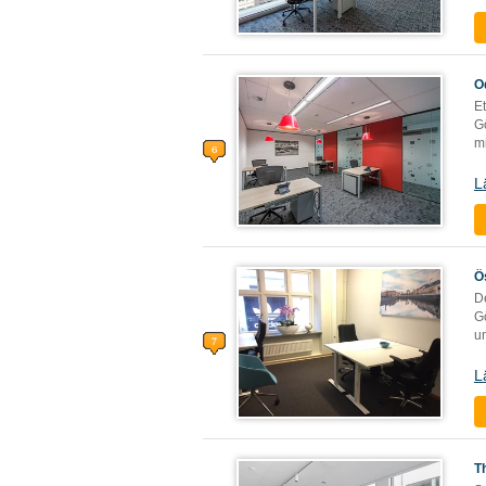
O
Et
G
m
L
Ö
De
G
un
L
T