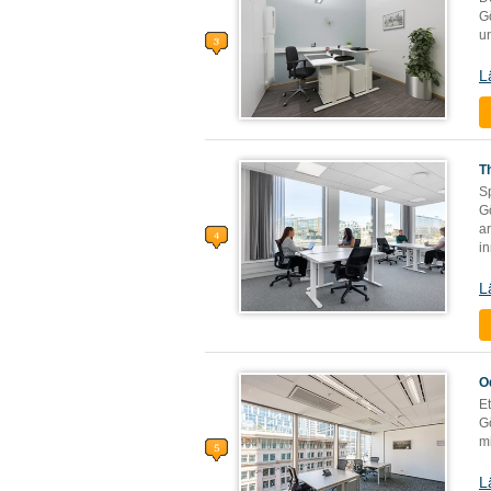
G
un
L
T
Sp
G
ar
i
L
O
Et
G
m
L