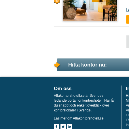
L
Hitta kontor nu:
Om oss
I
Allakontorshotell.se är Sveriges
Hi
ledande portal för kontorshotell. Här får
M
du snabbt och enkelt överblick över
Vi
kontorslokaler i Sverige.
Va
O
Läs mer om Allakontorshotell.se
Fö
In