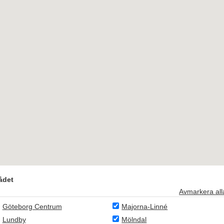
ådet
Avmarkera all
Göteborg Centrum
Majorna-Linné
Lundby
Mölndal