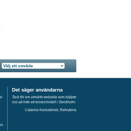
Det säger användarna
ed
Tack för em utmärkt websida som hjälpte
oss att hitte ett kontorshotell i Stockholm.
Catarina Karlsstömer, Rekryteria
en