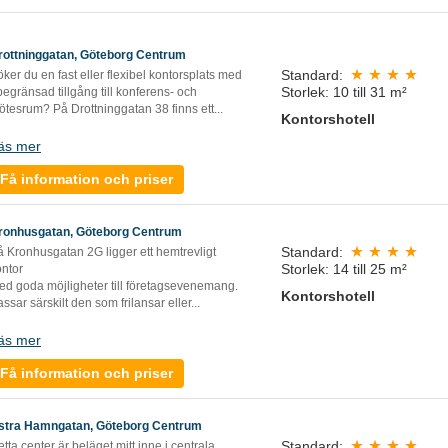
rottninggatan, Göteborg Centrum
Standard:
ker du en fast eller flexibel kontorsplats med
Storlek: 10 till 31 m²
egränsad tillgång till konferens- och
tesrum? På Drottninggatan 38 finns ett...
Kontorshotell
äs mer
Få information och priser
ronhusgatan, Göteborg Centrum
Standard:
å Kronhusgatan 2G ligger ett hemtrevligt
Storlek: 14 till 25 m²
ontor
ed goda möjligheter till företagsevenemang.
Kontorshotell
ssar särskilt den som frilansar eller...
äs mer
Få information och priser
stra Hamngatan, Göteborg Centrum
Standard:
tta center är beläget mitt inne i centrala