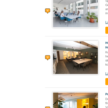
Sp
G
ar
i
L
H
H
K
he
st
ko
L
P
D
fö
V