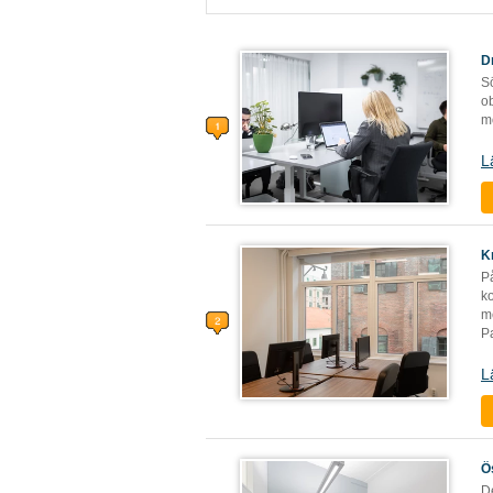
D
Sö
ob
mö
L
K
P
k
m
Pa
L
Ö
De