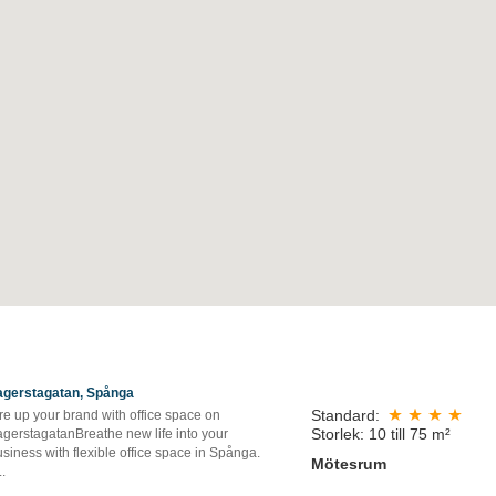
agerstagatan, Spånga
Standard:
re up your brand with office space on
Storlek: 10 till 75 m²
agerstagatanBreathe new life into your
siness with flexible office space in Spånga.
Mötesrum
..