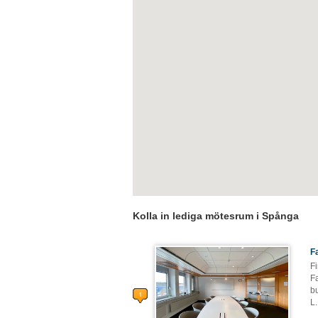
Kolla in lediga mötesrum i Spånga
F
Fi
F
bu
L
.