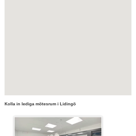
Kolla in lediga mötesrum i Lidingö