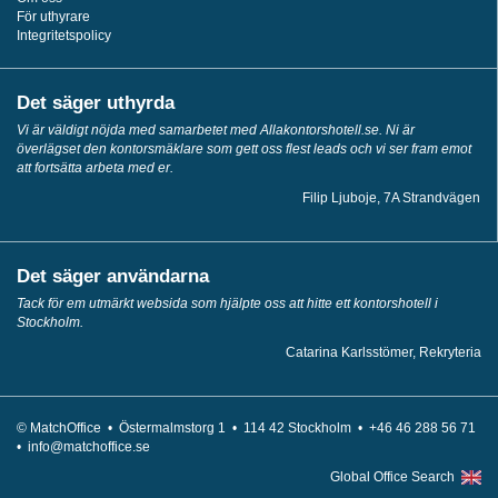
För uthyrare
Integritetspolicy
Det säger uthyrda
Vi är väldigt nöjda med samarbetet med Allakontorshotell.se. Ni är
överlägset den kontorsmäklare som gett oss flest leads och vi ser fram emot
att fortsätta arbeta med er.
Filip Ljuboje, 7A Strandvägen
Det säger användarna
Tack för em utmärkt websida som hjälpte oss att hitte ett kontorshotell i
Stockholm.
Catarina Karlsstömer, Rekryteria
© MatchOffice •
Östermalmstorg 1 •
114 42
Stockholm •
+46 46 288 56 71
•
info@matchoffice.se
Global Office Search