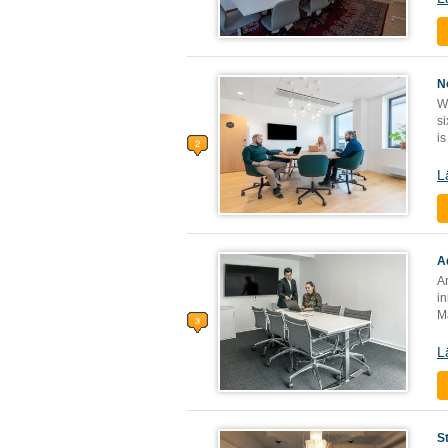
N
Wi
si
is
L
A
Ar
in
Ma
L
S