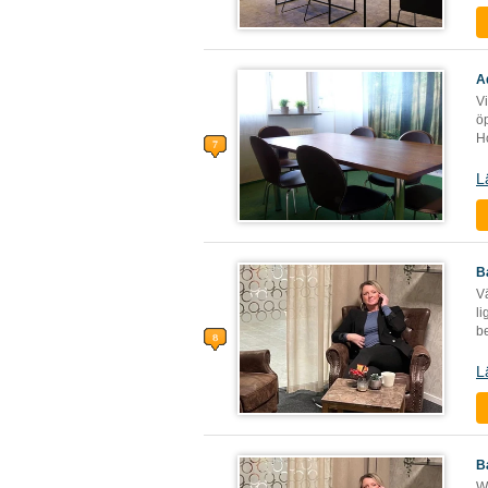
A
V
ö
Ho
L
B
Vä
li
be
L
B
W