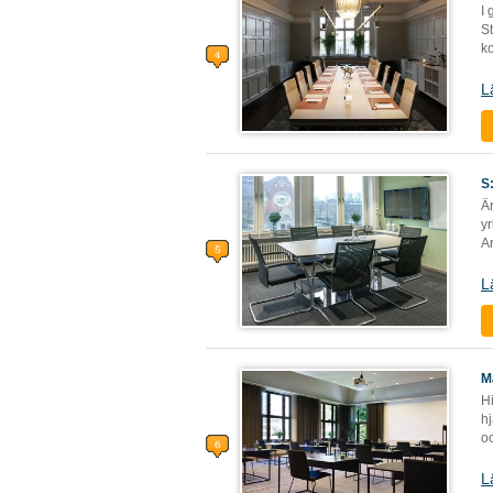
I
St
ko
L
S
Ä
y
Ar
L
M
H
hj
o
L