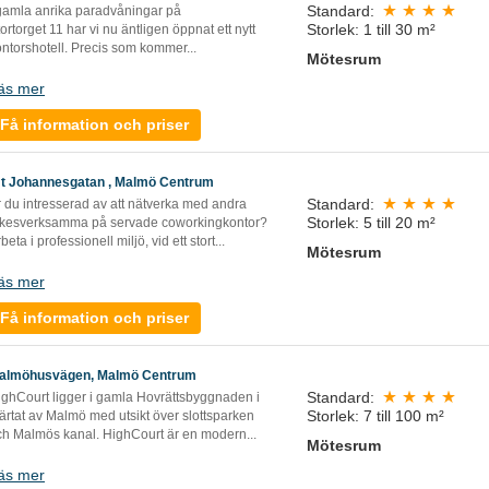
Standard:
 gamla anrika paradvåningar på
Storlek: 1 till 30 m²
ortorget 11 har vi nu äntligen öppnat ett nytt
ntorshotell. Precis som kommer...
Mötesrum
äs mer
Få information och priser
:t Johannesgatan , Malmö Centrum
Standard:
r du intresserad av att nätverka med andra
Storlek: 5 till 20 m²
rkesverksamma på servade coworkingkontor?
beta i professionell miljö, vid ett stort...
Mötesrum
äs mer
Få information och priser
almöhusvägen, Malmö Centrum
Standard:
ighCourt ligger i gamla Hovrättsbyggnaden i
Storlek: 7 till 100 m²
ärtat av Malmö med utsikt över slottsparken
ch Malmös kanal. HighCourt är en modern...
Mötesrum
äs mer