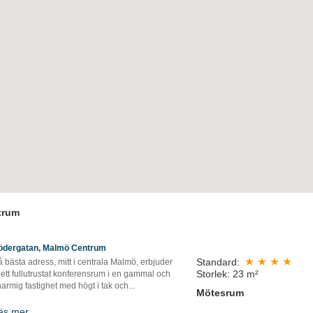
trum
ödergatan, Malmö Centrum
Standard:
 bästa adress, mitt i centrala Malmö, erbjuder
Storlek: 23 m²
 ett fullutrustat konferensrum i en gammal och
armig fastighet med högt i tak och...
Mötesrum
äs mer