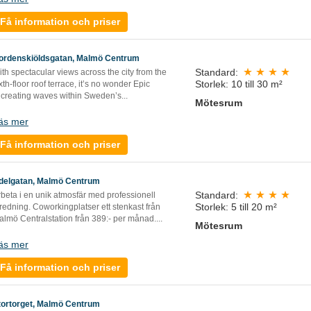
Få information och priser
ordenskiöldsgatan, Malmö Centrum
Standard:
th spectacular views across the city from the
Storlek: 10 till 30 m²
xth-floor roof terrace, it’s no wonder Epic
 creating waves within Sweden’s...
Mötesrum
äs mer
Få information och priser
delgatan, Malmö Centrum
Standard:
beta i en unik atmosfär med professionell
Storlek: 5 till 20 m²
redning. Coworkingplatser ett stenkast från
lmö Centralstation från 389:- per månad....
Mötesrum
äs mer
Få information och priser
tortorget, Malmö Centrum