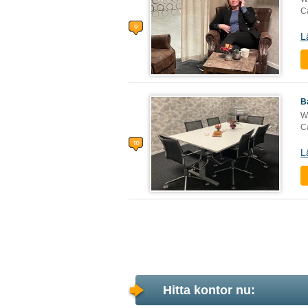
Ca
L
B
W
Ca
L
Hitta kontor nu: