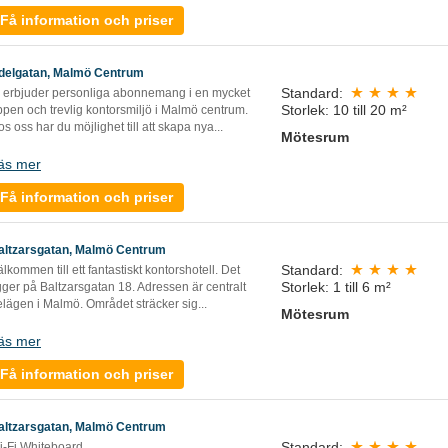
Få information och priser
delgatan, Malmö Centrum
Standard:
i erbjuder personliga abonnemang i en mycket
Storlek: 10 till 20 m²
ppen och trevlig kontorsmiljö i Malmö centrum.
s oss har du möjlighet till att skapa nya...
Mötesrum
äs mer
Få information och priser
altzarsgatan, Malmö Centrum
Standard:
lkommen till ett fantastiskt kontorshotell. Det
Storlek: 1 till 6 m²
gger på Baltzarsgatan 18. Adressen är centralt
lägen i Malmö. Området sträcker sig...
Mötesrum
äs mer
Få information och priser
altzarsgatan, Malmö Centrum
Standard:
i-Fi Whiteboard