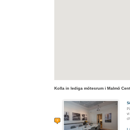
Kolla in lediga mötesrum i Malmö Cen
S
På
vi
ch
L