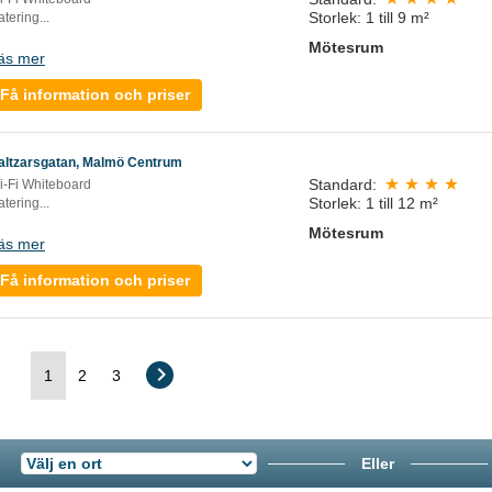
Storlek: 1 till 9 m²
tering...
Mötesrum
äs mer
Få information och priser
altzarsgatan, Malmö Centrum
Standard:
i-Fi Whiteboard
Storlek: 1 till 12 m²
tering...
Mötesrum
äs mer
Få information och priser
1
2
3
Eller