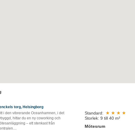
g
enckels torg, Helsingborg
Standard:
itt i den vibrerande Oceanhamnen, i det
Storlek: 9 till 40 m²
ybyggd, hittar du en ny coworking och
ötesanläggning – ett stenkast från
Mötesrum
entralen.
...