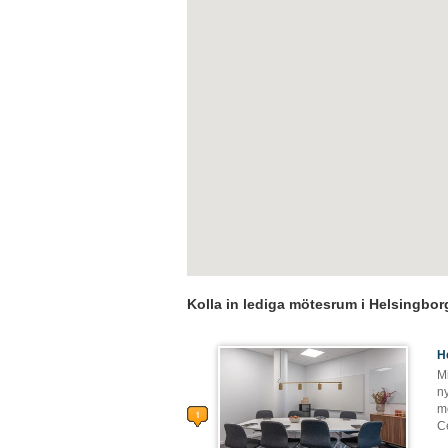
Kolla in lediga mötesrum i Helsingbor
H
M
n
m
C