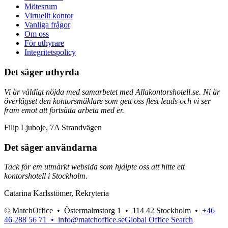
Mötesrum
Virtuellt kontor
Vanliga frågor
Om oss
För uthyrare
Integritetspolicy
Det säger uthyrda
Vi är väldigt nöjda med samarbetet med Allakontorshotell.se. Ni är
överlägset den kontorsmäklare som gett oss flest leads och vi ser
fram emot att fortsätta arbeta med er.
Filip Ljuboje, 7A Strandvägen
Det säger användarna
Tack för em utmärkt websida som hjälpte oss att hitte ett
kontorshotell i Stockholm.
Catarina Karlsstömer, Rekryteria
© MatchOffice •
Östermalmstorg 1 •
114 42
Stockholm •
+46
46 288 56 71 •
info@matchoffice.se
Global Office Search