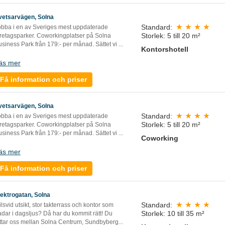
vetsarvägen, Solna
Standard:
obba i en av Sveriges mest uppdaterade
Storlek: 5 till 20 m²
öretagsparker. Coworkingplatser på Solna
siness Park från 179:- per månad. Sättet vi
...
Kontorshotell
äs mer
Få information och priser
vetsarvägen, Solna
Standard:
obba i en av Sveriges mest uppdaterade
Storlek: 5 till 20 m²
öretagsparker. Coworkingplatser på Solna
siness Park från 179:- per månad. Sättet vi
...
Coworking
äs mer
Få information och priser
lektrogatan, Solna
Standard:
lsvid utsikt, stor takterrass och kontor som
Storlek: 10 till 35 m²
dar i dagsljus? Då har du kommit rätt! Du
ittar oss mellan Solna Centrum, Sundbyberg...