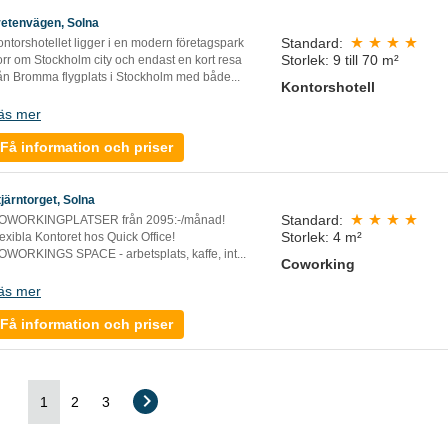
retenvägen, Solna
Standard:
ntorshotellet ligger i en modern företagspark
Storlek: 9 till 70 m²
rr om Stockholm city och endast en kort resa
rån Bromma flygplats i Stockholm med både...
Kontorshotell
äs mer
Få information och priser
tjärntorget, Solna
Standard:
OWORKINGPLATSER från 2095:-/månad!
Storlek: 4 m²
exibla Kontoret hos Quick Office!
OWORKINGS SPACE - arbetsplats, kaffe, int
...
Coworking
äs mer
Få information och priser
1
2
3