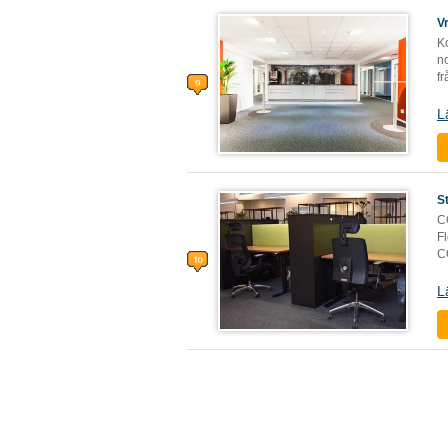
V
Ko
no
f
L
S
C
Fl
C
L