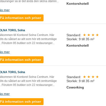
estauranger så är det ändå den sköna stämni
...
Kontorshotell
äs mer
Få information och priser
OLNA TORG, Solna
Standard:
älkommen till Kontoret Solna Centrum. Här
Storlek: 9 till 35 m²
ts du såklart av allt som hör ett centrumläge
ll. Förutom 95 butiker och 22 restauranger...
Kontorshotell
äs mer
Få information och priser
OLNA TORG, Solna
Standard:
älkommen till Kontoret Solna Centrum. Här
Storlek: 9 till 35 m²
ts du såklart av allt som hör ett centrumläge
ll. Förutom 95 butiker och 22 restauranger...
Coworking
äs mer
Få information och priser