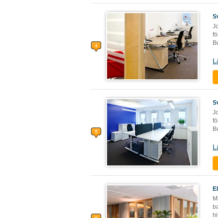
S
J
f
Bu
L
S
J
f
Bu
L
E
Mi
ba
h