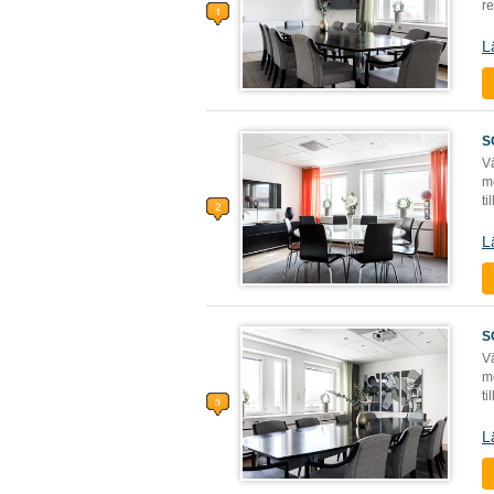
r
L
S
V
mö
ti
L
S
V
mö
ti
L