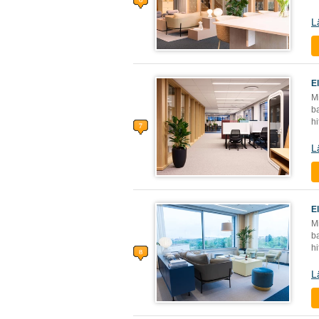
L
E
Mi
ba
h
L
E
Mi
ba
h
L