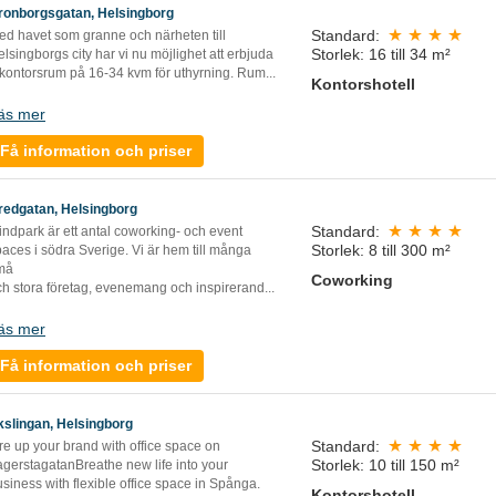
ronborgsgatan, Helsingborg
Standard:
ed havet som granne och närheten till
Storlek: 16 till 34 m²
lsingborgs city har vi nu möjlighet att erbjuda
 kontorsrum på 16-34 kvm för uthyrning. Rum
...
Kontorshotell
äs mer
Få information och priser
redgatan, Helsingborg
Standard:
ndpark är ett antal coworking- och event
Storlek: 8 till 300 m²
aces i södra Sverige. Vi är hem till många
må
Coworking
ch stora företag, evenemang och inspirerand
...
äs mer
Få information och priser
kslingan, Helsingborg
Standard:
re up your brand with office space on
Storlek: 10 till 150 m²
agerstagatanBreathe new life into your
siness with flexible office space in Spånga.
Kontorshotell