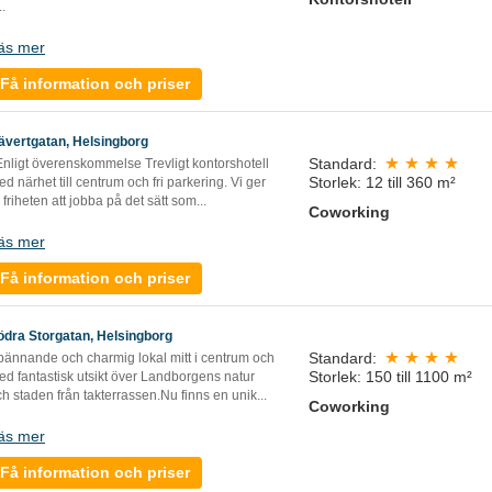
..
äs mer
Få information och priser
ävertgatan, Helsingborg
Standard:
nligt överenskommelse Trevligt kontorshotell
Storlek: 12 till 360 m²
d närhet till centrum och fri parkering. Vi ger
 friheten att jobba på det sätt som...
Coworking
äs mer
Få information och priser
ödra Storgatan, Helsingborg
Standard:
pännande och charmig lokal mitt i centrum och
Storlek: 150 till 1100 m²
ed fantastisk utsikt över Landborgens natur
h staden från takterrassen.Nu finns en unik...
Coworking
äs mer
Få information och priser