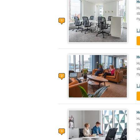
H
Ha
s
n
L
H
Ha
s
n
L
H
Ha
s
n