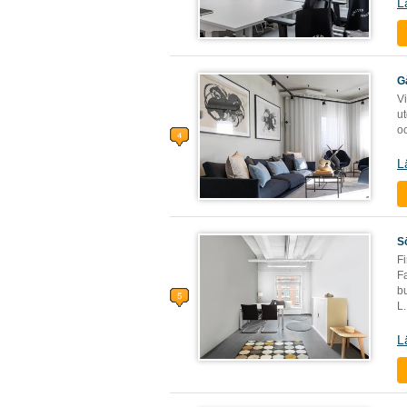
L
G
Vi
u
oc
L
S
Fi
F
bu
L
.
L