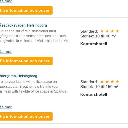
äs mer
Få information och priser
åsebäcksvägen, Helsingborg
Standard:
 inleder alltid våra diskussioner med
Storlek: 10 till 40 m²
tgångspunkt i din verksamhet och dina krav,
h givetvis är vi flexibla i vårt erbjudande. Me
...
Kontorshotell
äs mer
Få information och priser
ödergatan, Helsingborg
Standard:
re up your brand with office space on
Storlek: 10 till 150 m²
agerstagatanBreathe new life into your
siness with flexible office space in Spånga.
Kontorshotell
..
äs mer
Få information och priser