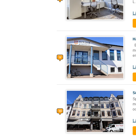
L
.
L
H
E
me
er
L
S
S
m
oc
L