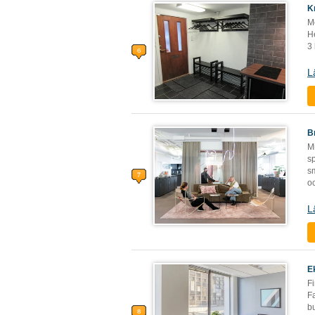
K
M
He
3
L
B
Mi
sp
s
o
L
E
Fi
F
bu