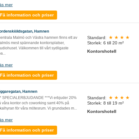
äs mer
Få information och priser
ordenskiöldsgatan, Hamnen
Standard:
 centrala Malmö och Västra hamnen finns ett av
Storlek: 6 till 20 m²
almös mest spännande kontorsplatser,
udiohuset. Välkommen till vårt sydligaste
Kontorshotell
pa
...
äs mer
Få information och priser
iggaregatan, Hamnen
Standard:
** SPECIALERBJUDANDE ***Vi erbjuder 20%
Storlek: 8 till 19 m²
å våra kontor och coworking samt 40% på
okalhyran för våra mötesrum. Vi grundades m
...
Kontorshotell
äs mer
Få information och priser