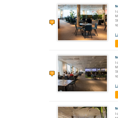
N
I
M
St
s
L
N
I
M
St
s
L
N
I