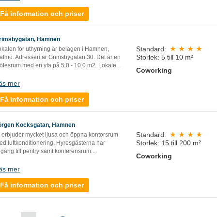
Få information och priser
rimsbygatan, Hamnen
Standard:
okalen för uthyrning är belägen i Hamnen,
Storlek: 5 till 10 m²
almö. Adressen är Grimsbygatan 30. Det är en
ötesrum med en yta på 5.0 - 10.0 m2. Lokale
...
Coworking
äs mer
Få information och priser
örgen Kocksgatan, Hamnen
Standard:
i erbjuder mycket ljusa och öppna kontorsrum
Storlek: 15 till 200 m²
ed luftkonditionering. Hyresgästerna har
llgång till pentry samt konferensrum....
Coworking
äs mer
Få information och priser