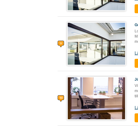
G
L
M
m
L
J
V
m
ti
L