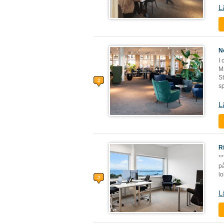
L
N
I
M
St
s
L
R
*
p
l
L