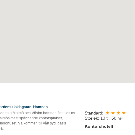
ordenskiöldsgatan, Hamnen
Standard:
 centrala Malmö och Västra hamnen finns ett av
Storlek: 10 till 50 m²
almös mest spännande kontorsplatser,
udiohuset. Välkommen till vårt sydligaste
Kontorshotell
pa
...