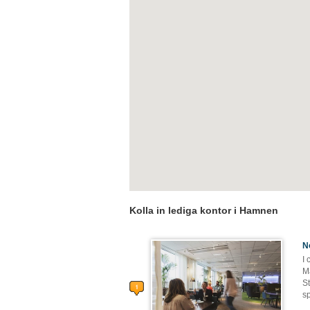
Kolla in lediga kontor i Hamnen
N
I
M
St
s