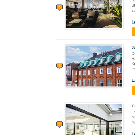
M
St
s
L
J
De
H
Ko
e
L
G
L
M
m
L