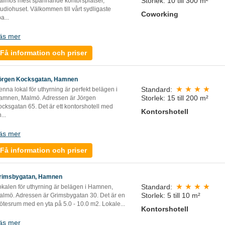
Storlek: 10 till 300 m²
almös mest spännande kontorsplatser,
udiohuset. Välkommen till vårt sydligaste
Coworking
pa
...
äs mer
Få information och priser
örgen Kocksgatan, Hamnen
Standard:
nna lokal för uthyrning är perfekt belägen i
Storlek: 15 till 200 m²
amnen, Malmö. Adressen är Jörgen
cksgatan 65. Det är ett kontorshotell med
Kontorshotell
n
...
äs mer
Få information och priser
rimsbygatan, Hamnen
Standard:
okalen för uthyrning är belägen i Hamnen,
Storlek: 5 till 10 m²
almö. Adressen är Grimsbygatan 30. Det är en
ötesrum med en yta på 5.0 - 10.0 m2. Lokale
...
Kontorshotell
äs mer