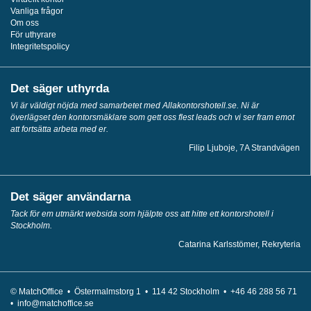
Vanliga frågor
Om oss
För uthyrare
Integritetspolicy
Det säger uthyrda
Vi är väldigt nöjda med samarbetet med Allakontorshotell.se. Ni är
överlägset den kontorsmäklare som gett oss flest leads och vi ser fram emot
att fortsätta arbeta med er.
Filip Ljuboje, 7A Strandvägen
Det säger användarna
Tack för em utmärkt websida som hjälpte oss att hitte ett kontorshotell i
Stockholm.
Catarina Karlsstömer, Rekryteria
© MatchOffice •
Östermalmstorg 1 •
114 42
Stockholm •
+46 46 288 56 71
•
info@matchoffice.se