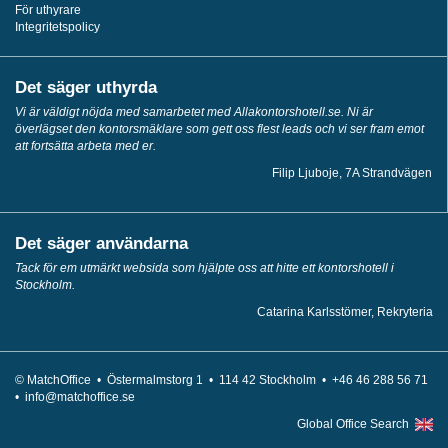
För uthyrare
Integritetspolicy
Det säger uthyrda
Vi är väldigt nöjda med samarbetet med Allakontorshotell.se. Ni är
överlägset den kontorsmäklare som gett oss flest leads och vi ser fram emot
att fortsätta arbeta med er.
Filip Ljuboje, 7A Strandvägen
Det säger användarna
Tack för em utmärkt websida som hjälpte oss att hitte ett kontorshotell i
Stockholm.
Catarina Karlsstömer, Rekryteria
© MatchOffice •
Östermalmstorg 1 •
114 42
Stockholm •
+46 46 288 56 71
•
info@matchoffice.se
Global Office Search